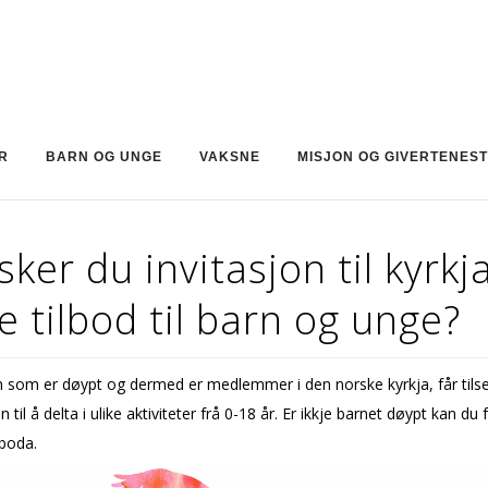
R
BARN OG UNGE
VAKSNE
MISJON OG GIVERTENES
ker du invitasjon til kyrkj
e tilbod til barn og unge?
n som er døypt og dermed er medlemmer i den norske kyrkja, får tils
n til å delta i ulike aktiviteter frå 0-18 år. Er ikkje barnet døypt kan du 
lboda.