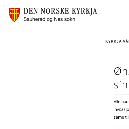
KYRKJA VÅ
Øns
sin
Alle bar
invitasjo
same ti