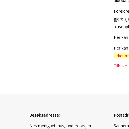
tilboda
Foreldre
gjere sj
trusoppl
Her kan 
Her kan
kirken/
Tilbake
Besøksadresse:
Postadr
Nes menighetshus, underetasjen
Sauhera