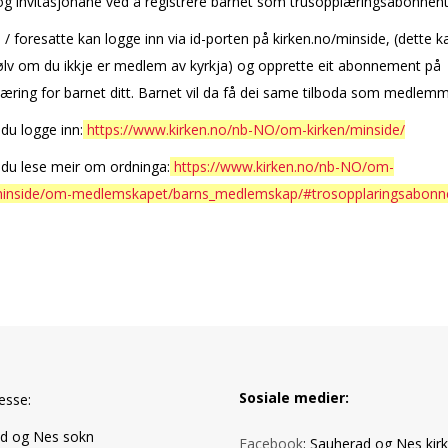
 og invitasjonane ved å registrere barnet som trusopplæringsabonnen
 / foresatte kan logge inn via id-porten på kirken.no/minside, (dette k
ølv om du ikkje er medlem av kyrkja) og opprette eit abonnement på
æring for barnet ditt. Barnet vil da få dei same tilboda som medlemm
du logge inn:
https://www.kirken.no/nb-NO/om-kirken/minside/
 du lese meir om ordninga:
https://www.kirken.no/nb-NO/om-
minside/om-medlemskapet/barns_medlemskap/#trosopplaringsabonn
Sosiale medier:
esse:
d og Nes sokn
Facebook
: Sauherad og Nes kir