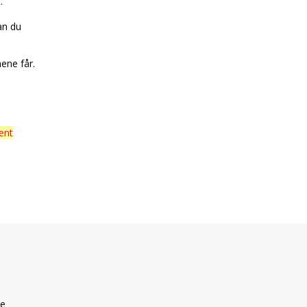
t.
an du
ene får.
ent
ke