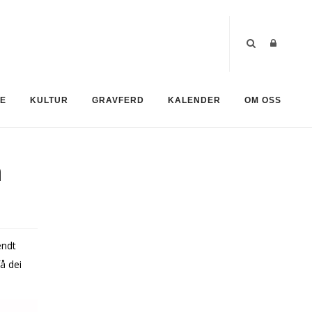
TE
KULTUR
GRAVFERD
KALENDER
OM OSS
a
endt
få dei